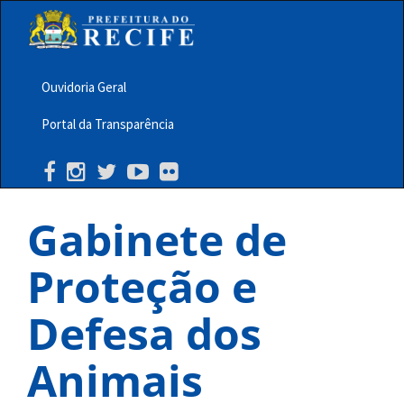
Pular
para
o
conteúdo
principal
Ouvidoria Geral
Menu
Portal da Transparência
Barra
Topo
PCR
Gabinete de
Proteção e
Defesa dos
Animais