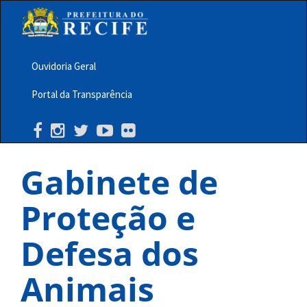
Pular
para
o
conteúdo
principal
Ouvidoria Geral
Menu
Portal da Transparência
Barra
Topo
PCR
Gabinete de
Proteção e
Defesa dos
Animais