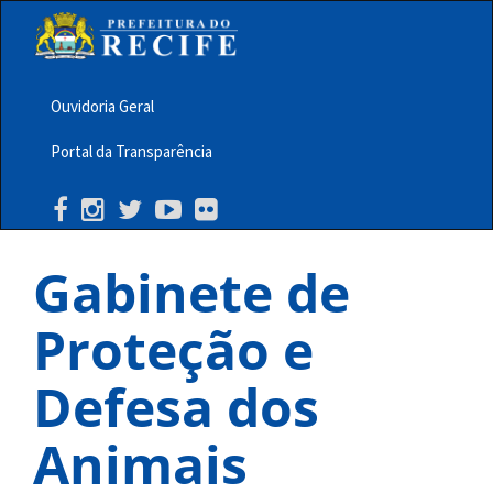
Pular
para
o
conteúdo
principal
Ouvidoria Geral
Menu
Portal da Transparência
Barra
Topo
PCR
Gabinete de
Proteção e
Defesa dos
Animais