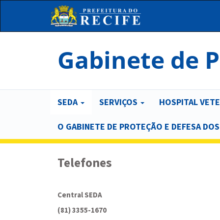
Pular
para
o
conteúdo
principal
Gabinete de P
Main
SEDA
SERVIÇOS
HOSPITAL VET
navigation
O GABINETE DE PROTEÇÃO E DEFESA DOS A
Telefones
Central SEDA
(81) 3355-1670