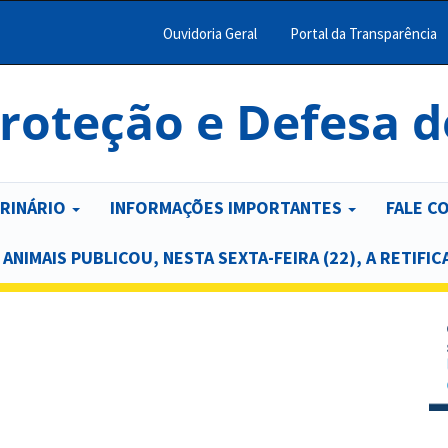
Ouvidoria Geral
Portal da Transparência
Menu
Barra
roteção e Defesa 
Topo
PCR
ERINÁRIO
INFORMAÇÕES IMPORTANTES
FALE C
NIMAIS PUBLICOU, NESTA SEXTA-FEIRA (22), A RETIFIC