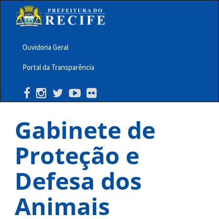
Pular
para
o
conteúdo
principal
Ouvidoria Geral
Menu
Portal da Transparência
Barra
Topo
PCR
Gabinete de
Proteção e
Defesa dos
Animais