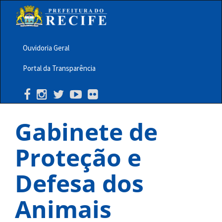
Pular
para
o
conteúdo
principal
Ouvidoria Geral
Menu
Portal da Transparência
Barra
Topo
PCR
Gabinete de
Proteção e
Defesa dos
Animais