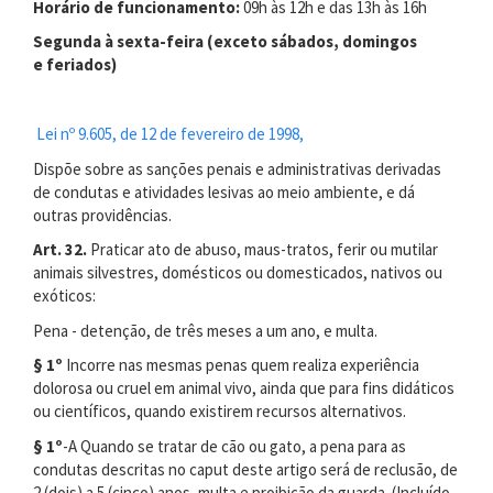
Horário de funcionamento:
09h às 12h e das 13h às 16h
Segunda à sexta-feira (exceto sábados, domingos
e feriados)
Lei nº 9.605, de 12 de fevereiro de 1998,
Dispõe sobre as sanções penais e administrativas derivadas
de condutas e atividades lesivas ao meio ambiente, e dá
outras providências.
Art. 32.
Praticar ato de abuso, maus-tratos, ferir ou mutilar
animais silvestres, domésticos ou domesticados, nativos ou
exóticos:
Pena - detenção, de três meses a um ano, e multa.
§ 1º
Incorre nas mesmas penas quem realiza experiência
dolorosa ou cruel em animal vivo, ainda que para fins didáticos
ou científicos, quando existirem recursos alternativos.
§ 1º
-A Quando se tratar de cão ou gato, a pena para as
condutas descritas no caput deste artigo será de reclusão, de
2 (dois) a 5 (cinco) anos, multa e proibição da guarda. (Incluído