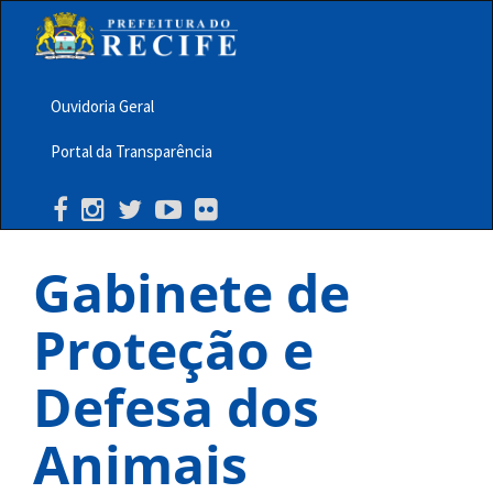
Pular
para
o
conteúdo
principal
Ouvidoria Geral
Menu
Portal da Transparência
Barra
Topo
PCR
Gabinete de
Proteção e
Defesa dos
Animais