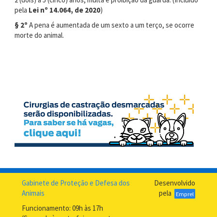
pela
Lei nº 14.064, de 2020
)
§ 2º
A pena é aumentada de um sexto a um terço, se ocorre
morte do animal.
Gabinete de Proteção e Defesa dos
Desenvolvido
Animais
pela
Emprel
Funcionamento: 09h às 17h