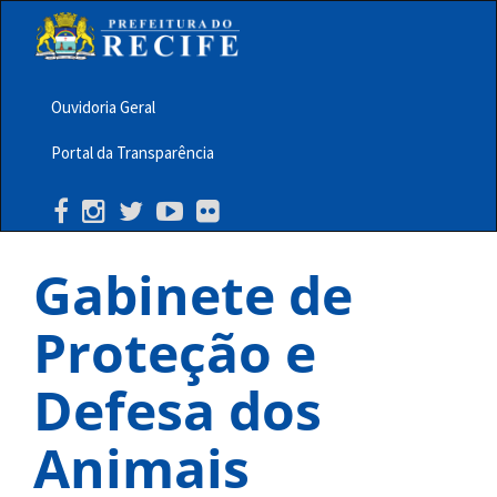
Pular
para
o
conteúdo
principal
Ouvidoria Geral
Menu
Portal da Transparência
Barra
Topo
PCR
Gabinete de
Proteção e
Defesa dos
Animais