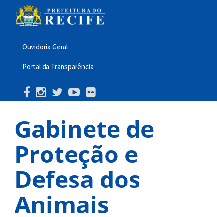
Pular
para
o
conteúdo
principal
Ouvidoria Geral
Menu
Portal da Transparência
Barra
Topo
PCR
Gabinete de
Proteção e
Defesa dos
Animais