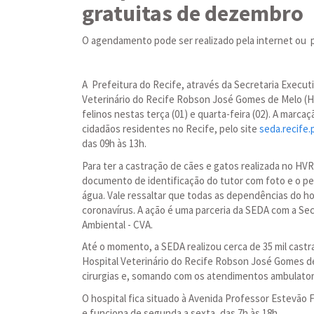
gratuitas de dezembro
O agendamento pode ser realizado pela internet ou po
A Prefeitura do Recife, através da Secretaria Executi
Veterinário do Recife Robson José Gomes de Melo (H
felinos nestas terça (01) e quarta-feira (02). A marc
cidadãos residentes no Recife, pelo site
seda.recife.
das 09h às 13h.
Para ter a castração de cães e gatos realizada no HV
documento de identificação do tutor com foto e o pe
água. Vale ressaltar que todas as dependências do ho
coronavírus. A ação é uma parceria da SEDA com a Sec
Ambiental - CVA.
Até o momento, a SEDA realizou cerca de 35 mil castr
Hospital Veterinário do Recife Robson José Gomes de
cirurgias e, somando com os atendimentos ambulatori
O hospital fica situado à Avenida Professor Estevão F
e funciona de segunda a sexta, das 7h às 18h