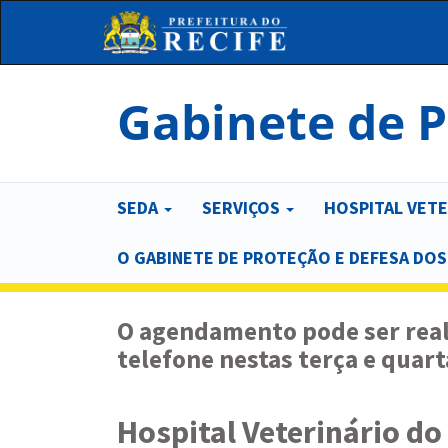
Pular
para
o
conteúdo
principal
Gabinete de P
Main
SEDA
SERVIÇOS
HOSPITAL VET
navigation
O GABINETE DE PROTEÇÃO E DEFESA DOS A
O agendamento pode ser real
telefone nestas terça e quarta
Hospital Veterinário do