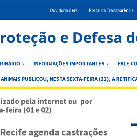
Ouvidoria Geral
Portal da Transparência
Menu
Barra
roteção e Defesa 
Topo
PCR
ERINÁRIO
INFORMAÇÕES IMPORTANTES
FALE C
NIMAIS PUBLICOU, NESTA SEXTA-FEIRA (22), A RETIFIC
izado pela internet ou por
-feira (01 e 02)
 Recife agenda castrações