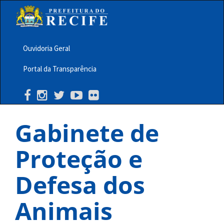
Pular
para
o
conteúdo
principal
Ouvidoria Geral
Menu
Portal da Transparência
Barra
Topo
PCR
Gabinete de
Proteção e
Defesa dos
Animais