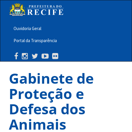
Pular
para
o
conteúdo
principal
Ouvidoria Geral
Menu
Portal da Transparência
Barra
Topo
PCR
Gabinete de
Proteção e
Defesa dos
Animais