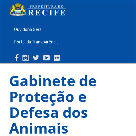
Pular
para
o
conteúdo
principal
Ouvidoria Geral
Menu
Portal da Transparência
Barra
Topo
PCR
Gabinete de
Proteção e
Defesa dos
Animais