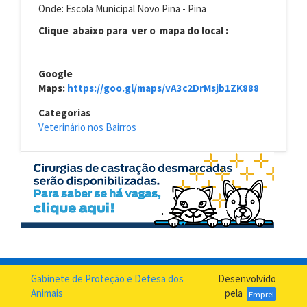
Onde: Escola Municipal Novo Pina - Pina
Clique abaixo para ver o mapa do local :
Google
Maps:
https://goo.gl/maps/vA3c2DrMsjb1ZK888
Categorias
Veterinário nos Bairros
Gabinete de Proteção e Defesa dos
Desenvolvido
Animais
pela
Emprel