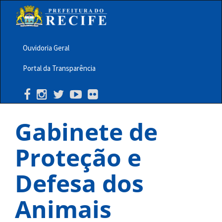
Pular
para
o
conteúdo
principal
Ouvidoria Geral
Menu
Portal da Transparência
Barra
Topo
PCR
Gabinete de
Proteção e
Defesa dos
Animais